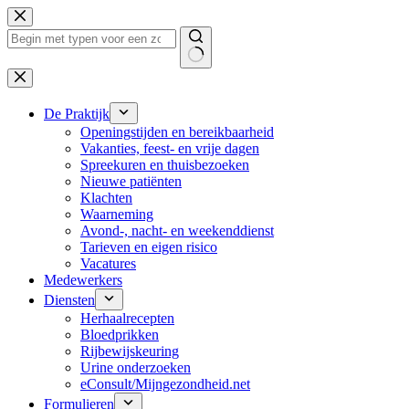
Ga
naar
de
inhoud
Geen
resultaten
De Praktijk
Openingstijden en bereikbaarheid
Vakanties, feest- en vrije dagen
Spreekuren en thuisbezoeken
Nieuwe patiënten
Klachten
Waarneming
Avond-, nacht- en weekenddienst
Tarieven en eigen risico
Vacatures
Medewerkers
Diensten
Herhaalrecepten
Bloedprikken
Rijbewijskeuring
Urine onderzoeken
eConsult/Mijngezondheid.net
Formulieren