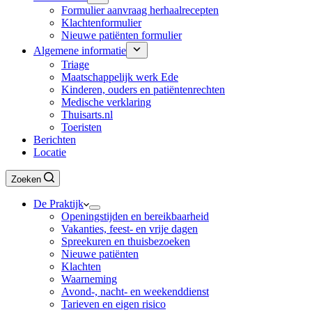
Formulier aanvraag herhaalrecepten
Klachtenformulier
Nieuwe patiënten formulier
Algemene informatie
Triage
Maatschappelijk werk Ede
Kinderen, ouders en patiëntenrechten
Medische verklaring
Thuisarts.nl
Toeristen
Berichten
Locatie
Zoeken
De Praktijk
Openingstijden en bereikbaarheid
Vakanties, feest- en vrije dagen
Spreekuren en thuisbezoeken
Nieuwe patiënten
Klachten
Waarneming
Avond-, nacht- en weekenddienst
Tarieven en eigen risico