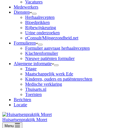
Vacatures
Medewerkers
Diensten
Herhaalrecepten
Bloedprikken
Rijbewijskeuring
Urine onderzoeken
eConsult/Mijngezondheid.net
Formulieren
Formulier aanvraag herhaalrecepten
Klachtenformulier
Nieuwe patiënten formulier
Algemene informatie
Triage
Maatschappelijk werk Ede
Kinderen, ouders en patiëntenrechten
Medische verklaring
Thuisarts.nl
Toeristen
Berichten
Locatie
Huisartsenpraktijk Moret
Menu